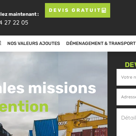
DEVIS GRATUIT
lez maintenant :
4 27 22 05
É
NOS VALEURS AJOUTES
DÉMENAGEMENT & TRANSPORT
DE
ales missions
ention