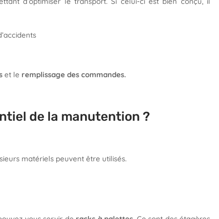
tant d’optimiser le transport. Si celui-ci est bien conçu, il
d’accidents
s
et le
remplissage des commandes.
entiel de la manutention ?
sieurs matériels peuvent être utilisés.
 pouvez vous servir de
racks à palettes
. Ce sont des étagères