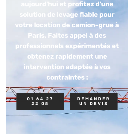
aujourd'hui et profitez d'une
solution de levage fiable pour
votre location de camion-grue à
Paris. Faites appel à des
professionnels expérimentés et
obtenez rapidement une
intervention adaptée à vos
contraintes :
01 64 27
DEMANDER
22 05
UN DEVIS