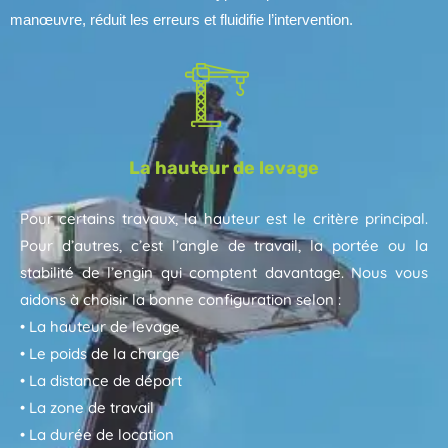
manœuvre, réduit les erreurs et fluidifie l’intervention.
La hauteur de levage
Pour certains travaux, la hauteur est le critère principal.
Pour d’autres, c’est l’angle de travail, la portée ou la
stabilité de l’engin qui comptent davantage. Nous vous
aidons à choisir la bonne configuration selon :
• La hauteur de levage
• Le poids de la charge
• La distance de déport
• La zone de travail
• La durée de location