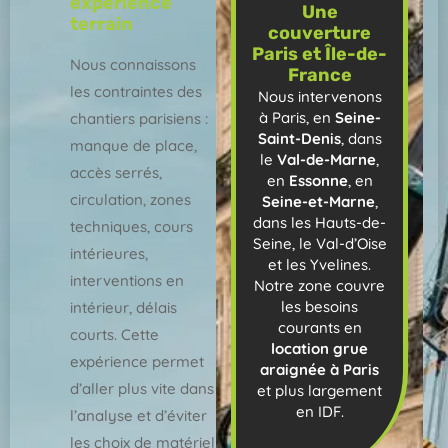
expérience
Une
terrain
couverture
Paris et Île-de-
Nous connaissons
France
les contraintes des
Nous intervenons
à Paris, en
Seine-
chantiers parisiens :
Saint-Denis
, dans
manque de place,
le
Val-de-Marne
,
accès serrés,
en
Essonne
, en
circulation, zones
Seine-et-Marne
,
dans les Hauts-de-
techniques, cours
Seine, le Val-d’Oise
intérieures,
et les Yvelines.
interventions en
Notre zone couvre
les besoins
intérieur, délais
courants en
courts. Cette
location grue
expérience permet
araignée à Paris
d’aller plus vite dans
et plus largement
en IDF.
l’analyse et d’éviter
les choix de matériel