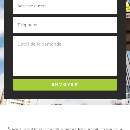
ENVOYER
À Paris, il suffit parfois d’un accès trop étroit, d’une cour