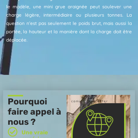
le modèle, une mini grue araignée peut soulever une
charge légère, intermédiaire ou plusieurs tonnes. La
question n’est pas seulement le poids brut, mais aussi la
portée, la hauteur et la manière dont la charge doit être
déplacée.
Pourquoi
camion grue effer
faire appel à
nous ?
Une vraie